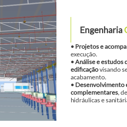
Engenharia
• Projetos e acomp
execução.
• Análise e estudos d
edificação
visando s
acabamento.
• Desenvolvimento e
complementares
, d
hidráulicas e sanitári